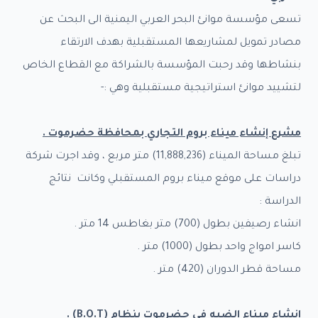
تسعى مؤسسة موانئ البحر العربي اليمنية الى البحث عن
مصادر تمويل لمشاريعها المستقبلية بهدف الارتقاء
بنشاطها وقد رحبت المؤسسة بالشراكة مع القطاع الخاص
لتشييد موانئ استراتيجية مستقبلية وهي :-
مشرع إنشاء ميناء بروم التجاري بمحافظة حضرموت
.
تبلغ مساحة الميناء (11,888,236) متر مربع ، وقد اجرت شركة
دراسات على موقع ميناء بروم المستقبلي وكانت نتائج
الدراسة :
انشاء رصيفين بطول (700) متر بغاطس 14 متر .
كاسر امواج واحد بطول (1000) متر .
مساحة قطر الدوران (420) متر .
إنشاء ميناء الضبه في حضرموت بنظام
(B.O.T) .