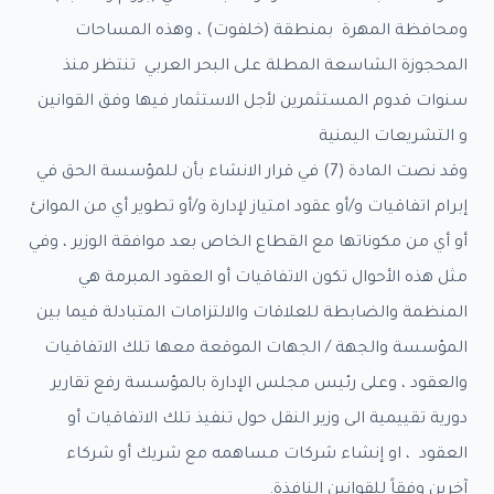
اء
ومحافظة المهرة بمنطقة (خلفوت) ، وهذه المساحات
طرى
المحجوزة الشاسعة المطلة على البحر العربي تنتظر منذ
سنوات قدوم المستثمرين لأجل الاستثمار فيها وفق القوانين
ؤسسة
و التشريعات اليمنية
وقد نصت المادة (7) في قرار الانشاء بأن للمؤسسة الحق في
خر
إبرام اتفاقيات و/أو عقود امتياز لإدارة و/أو تطوير أي من الموانئ
أو أي من مكوناتها مع القطاع الخاص بعد موافقة الوزير ، وفي
رفة
مثل هذه الأحوال تكون الاتفاقيات أو العقود المبرمة هي
ائح
المنظمة والضابطة للعلاقات والالتزامات المتبادلة فيما بين
وانين
المؤسسة والجهة / الجهات الموقعة معها تلك الاتفاقيات
والعقود ، وعلى رئيس مجلس الإدارة بالمؤسسة رفع تقارير
الات
احية
دورية تقييمية الى وزير النقل حول تنفيذ تلك الاتفاقيات أو
العقود ، او إنشاء شركات مساهمه مع شريك أو شركاء
اع
آخرين وفقاً للقوانين النافذة.