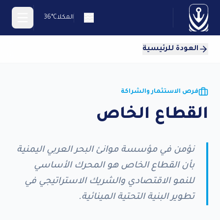
المكلا
36°C
العودة للرئيسية
En
فرص الاستثمار والشراكة
القطاع الخاص
يسية
ئ
نؤمن في مؤسسة موانئ البحر العربي اليمنية
ؤسسة
بأن القطاع الخاص هو المحرك الأساسي
اء
للنمو الاقتصادي والشريك الاستراتيجي في
كلا
تطوير البنية التحتية المينائية.
اء
طون