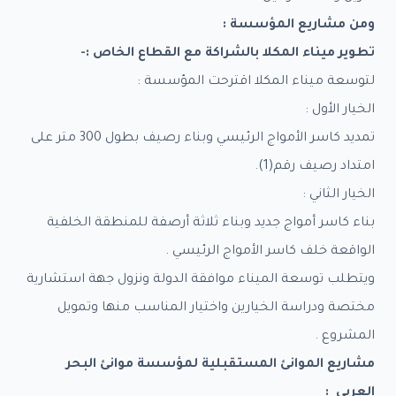
اص
ومن مشاريع المؤسسة
:
تطوير ميناء المكلا بالشراكة مع القطاع الخاص
:-
مات
لتوسعة ميناء المكلا اقترحت المؤسسة :
كز
الخيار الأول :
ري
تمديد كاسر الأمواج الرئيسي وبناء رصيف بطول 300 متر على
امتداد رصيف رقم(1).
اقصات
الخيار الثاني :
ل
بناء كاسر أمواج جديد وبناء ثلاثة أرصفة للمنطقة الخلفية
الواقعة خلف كاسر الأمواج الرئيسي .
ويتطلب توسعة الميناء موافقة الدولة ونزول جهة استشارية
مختصة ودراسة الخيارين واختيار المناسب منها وتمويل
المشروع .
مشاريع الموانئ المستقبلية لمؤسسة موانئ البحر
العربي
: