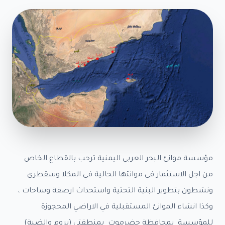
اء
طرى
ز
امي
خبار
رض
صور
رض
يديو
صائيات
صائيات
مؤسسة موانئ البحر العربي اليمنية ترحب بالقطاع الخاص
اء
كلا
من اجل الاستثمار في موانئها الحالية في المكلا وسقطرى
صائيات
ونشطون بتطوير البنية التحتية واستحداث ارصفة وساحات ،
اء
وكذا انشاء الموانئ المستقبلية في الاراضي المحجوزة
طون
صائيات
للمؤسسة بمحافظة حضرموت بمنطقتي (بروم والضبة)