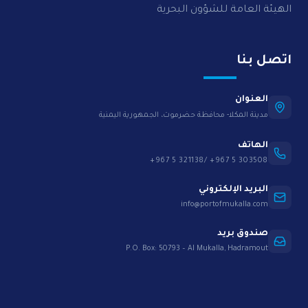
الهيئة العامة للشؤون البحرية
اتصل بنا
العنوان
مدينة المكلا- محافظة حضرموت، الجمهورية اليمنية
الهاتف
+967 5 321138/ +967 5 303508
البريد الإلكتروني
info@portofmukalla.com
صندوق بريد
P.O. Box: 50793 – Al Mukalla, Hadramout