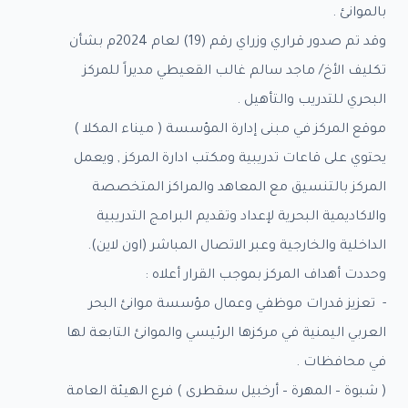
بالموانئ .
اء
طرى
وقد تم صدور قراري وزراي رقم (19) لعام 2024م بشأن
تكليف الأخ/ ماجد سالم غالب القعيطي مديراً للمركز
البحري للتدريب والتأهيل .
ؤسسة
موقع المركز في مبنى إدارة المؤسسة ( ميناء المكلا )
يحتوي على قاعات تدريبية ومكتب ادارة المركز , ويعمل
خر
المركز بالتنسيق مع المعاهد والمراكز المتخصصة
رفة
والاكاديمية البحرية لإعداد وتقديم البرامج التدريبية
الداخلية والخارجية وعبر الاتصال المباشر (اون لاين).
ائح
وحددت أهداف المركز بموجب القرار أعلاه :
وانين
- تعزيز قدرات موظفي وعمال مؤسسة موانئ البحر
الات
العربي اليمنية في مركزها الرئيسي والموانئ التابعة لها
احية
في محافظات .
اع
( شبوة – المهرة – أرخبيل سقطرى ) فرع الهيئة العامة