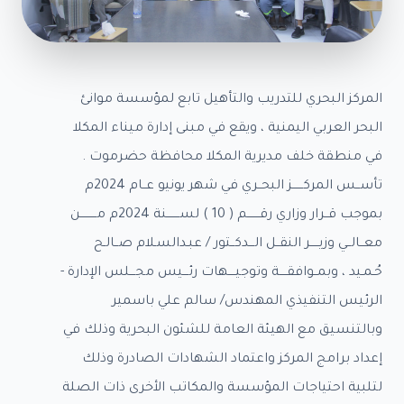
اء
طرى
ز
امي
المركز البحري للتدريب والتأهيل تابع لمؤسسة موانئ
خبار
البحر العربي اليمنية ، ويقع في مبنى إدارة ميناء المكلا
رض
في منطقة خلف مديرية المكلا محافظة حضرموت .
صور
رض
تأســس المركــــــز البحــري في شهر يونيو عــام 2024م
يديو
بموجب قــرار وزاري رقـــــــم ( 10 ) لســـــــنة 2024م مـــــــــن
صائيات
معــالــي وزيـــــر النقــل الـــدكــتور / عبـدالسـلام صــالـح
صائيات
حُـمـيد ، وبمــوافقــــة وتوجيــــهات رئـــيس مجـــلس الإدارة -
اء
الرئيس التنفيذي المهندس/ سالم علي باسمير
كلا
وبالتنسيق مع الهيئة العامة للشئون البحرية وذلك في
صائيات
اء
إعداد برامج المركز واعتماد الشهادات الصادرة وذلك
طون
لتلبية احتياجات المؤسسة والمكاتب الأخرى ذات الصلة
صائيات