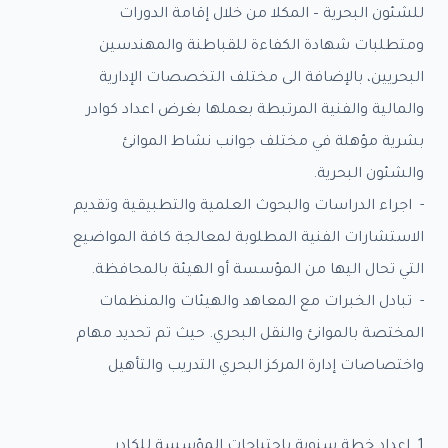
اص
للشئون البحرية – المكلا من خلال إقامة الدورات
ومتطلبات شهادة الكفاءة للقباطنة والمهندسين
مات
البحريين، بالإضافة الى مختلف التخصصات الإدارية
والمالية والفنية المرتبطة بعملها بغرض اعداد كوادر
كز
بشرية مؤهلة في مختلف جوانب نشاط الموانئ
ري
والشئون البحرية.
اقصات
- اجراء الدراسات والبحوث العلمية والتطبيقية وتقديم
الاستشارات الفنية المطلوبة لمعالجة كافة المواضيع
ل
التي تحال اليها من المؤسسة أو الهيئة بالمحافظة.
- تبادل الخبرات مع المعاهد والهيئات والمنظمات
المختصة بالموانئ والنقل البحري. حيث تم تحديد مهام
واختصاصات إدارة المركز البحري التدريب والتأهيل
1. اعداد خطة سنوية باحتياجات المؤسسة للكادر