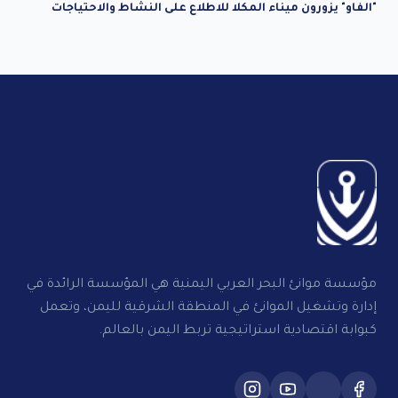
"الفاو" يزورون ميناء المكلا للاطلاع على النشاط والاحتياجات
مؤسسة موانئ البحر العربي اليمنية هي المؤسسة الرائدة في
إدارة وتشغيل الموانئ في المنطقة الشرقية لليمن، وتعمل
كبوابة اقتصادية استراتيجية تربط اليمن بالعالم.