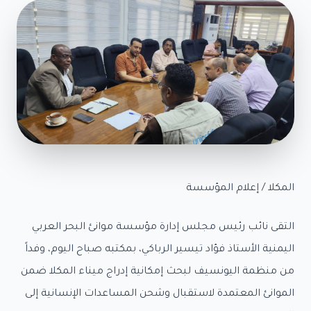
اء
طرى
ز
امي
خبار
رض
صور
رض
يديو
صائيات
المكلا / إعلام المؤسسة
صائيات
اء
التقى نائب رئيس مجلس إدارة مؤسسة موانئ البحر العربي
كلا
اليمنية الأستاذ فؤاد تيسير الرباكي، بمكتبه صباح اليوم، وفداً
صائيات
من منظمة اليونسيف لبحث إمكانية إدراج ميناء المكلا ضمن
اء
طون
الموانئ المعتمدة لاستقبال وشحن المساعدات الإنسانية إلى
صائيات