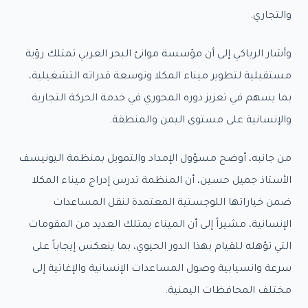
اص
والتجاري.
مات
وأشار الرباكي إلى أن مؤسسة موانئ البحر العربي تمتلك رؤية
مستقبلية لتطوير ميناء المكلا وتوسعة قدراته التشغيلية،
كز
بما يسهم في تعزيز دوره المحوري في خدمة الحركة التجارية
ري
والإنسانية على مستوى اليمن والمنطقة.
اقصات
من جانبه، أوضح مسؤول الإمداد والتمويل بمنظمة اليونيسف
ل
الأستاذ جميل حسين، أن المنظمة تدرس إدراج ميناء المكلا
ضمن خياراتها اللوجستية المعتمدة لنقل المساعدات
الإنسانية، مشيراً إلى أن الميناء يمتلك العديد من المقومات
التي تؤهله للقيام بهذا الدور الحيوي، بما ينعكس إيجاباً على
سرعة وانسيابية وصول المساعدات الإنسانية والإغاثية إلى
مختلف المحافظات اليمنية.