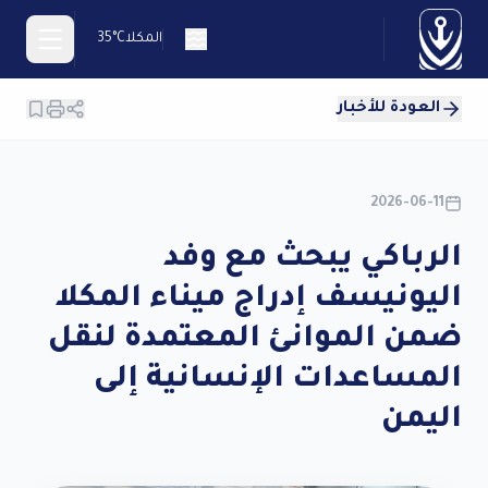
المكلا
35°C
العودة للأخبار
En
2026-06-11
الرباكي يبحث مع وفد
يسية
اليونيسف إدراج ميناء المكلا
ئ
ضمن الموانئ المعتمدة لنقل
ؤسسة
المساعدات الإنسانية إلى
اء
اليمن
كلا
اء
طون