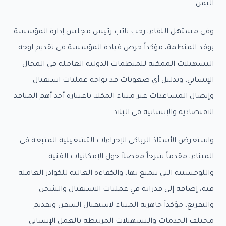
اليمن .
اء
طرى
وفي مستهل اللقاء، رحب نائب رئيس مجلس إدارة المؤسسة
بوفد المنظمة، مؤكداً حرص قيادة المؤسسة في تقديم اوجه
ؤسسة
التسهيلات الممكنة للمنظمات الدولية العاملة في المجال
الإنساني، وتذليل أي صعوبات قد تواجه عمليات استقبال
خر
وإيصال المساعدات عبر ميناء المكلا، باعتباره أحد أهم المنافذ
الاقتصادية والإنسانية في البلاد.
رفة
ائح
واستعرض الأستاذ الرباكي الإجراءات التشغيلية المتبعة في
وانين
الميناء، مقدماً شرحاً مفصلاً حول الإمكانيات الفنية
واللوجستية التي يتمتع بها، والكفاءة العالية للكوادر العاملة
الات
فيه، إضافة إلى قدراته في عمليات الاستقبال والشحن
احية
والتفريغ، مؤكداً جاهزية الميناء لاستقبال السفن وتقديم
اع
مختلف الخدمات والتسهيلات المرتبطة بالعمل الإنساني