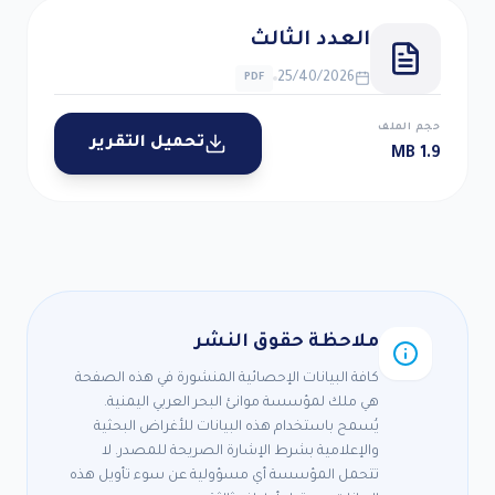
اء
العدد الثالث
طرى
25/40/2026
PDF
ؤسسة
حجم الملف
تحميل التقرير
1.9 MB
خر
رفة
ائح
وانين
ملاحظة حقوق النشر
كافة البيانات الإحصائية المنشورة في هذه الصفحة
الات
هي ملك لمؤسسة موانئ البحر العربي اليمنية.
احية
يُسمح باستخدام هذه البيانات للأغراض البحثية
والإعلامية بشرط الإشارة الصريحة للمصدر. لا
اع
تتحمل المؤسسة أي مسؤولية عن سوء تأويل هذه