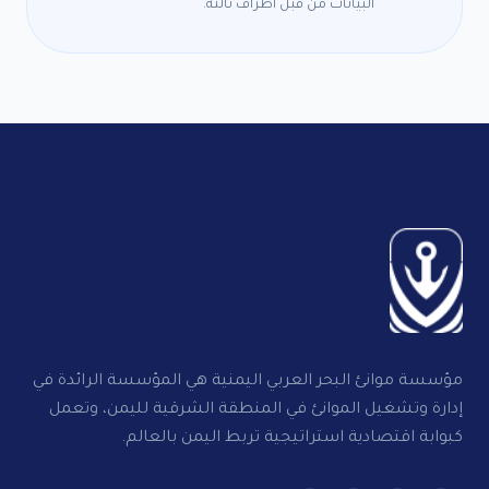
اص
البيانات من قبل أطراف ثالثة.
مات
كز
ري
اقصات
ل
مؤسسة موانئ البحر العربي اليمنية هي المؤسسة الرائدة في
إدارة وتشغيل الموانئ في المنطقة الشرقية لليمن، وتعمل
كبوابة اقتصادية استراتيجية تربط اليمن بالعالم.