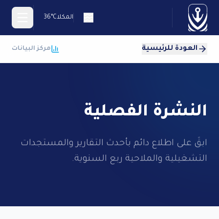
المكلا
36°C
العودة للرئيسية
مركز البيانات
En
النشرة الفصلية
يسية
ابقَ على اطلاع دائم بأحدث التقارير والمستجدات
ئ
ؤسسة
التشغيلية والملاحية ربع السنوية.
اء
كلا
اء
طون